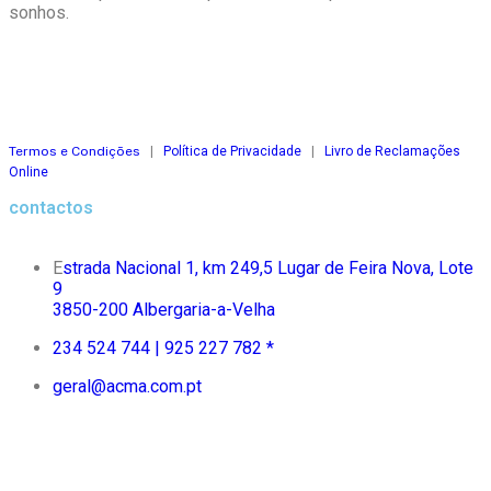
sonhos.
Termos e Condições
|
Política de Privacidade
|
Livro de Reclamações
Online
contactos
E
strada Nacional 1, km 249,5 Lugar de Feira Nova, Lote
9
3850-200 Albergaria-a-Velha
234 524 744 |
925 227 782 *
geral@acma.com.pt