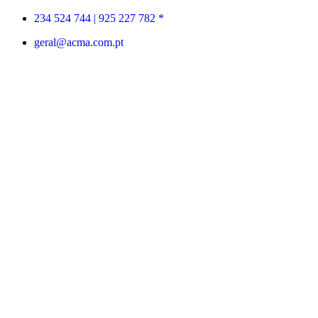
234 524 744 |
925 227 782 *
geral@acma.com.pt