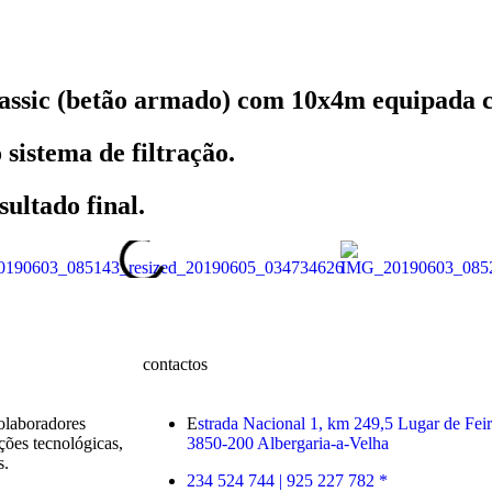
lassic (betão armado) com 10x4m equipada
sistema de filtração.
sultado final.
contactos
colaboradores
E
strada Nacional 1, km 249,5 Lugar de Fei
ções tecnológicas,
3850-200 Albergaria-a-Velha
s.
234 524 744 |
925 227 782 *